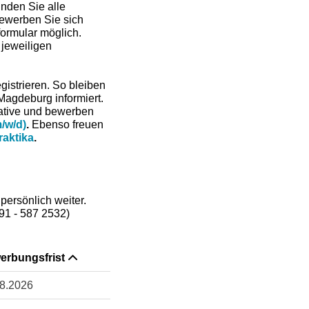
nden Sie alle
bewerben Sie sich
formular möglich.
 jeweiligen
gistrieren. So bleiben
agdeburg informiert.
iative und bewerben
m/w/d)
.
Ebenso freuen
raktika
.
persönlich weiter.
91 - 587 2532)
erbungsfrist
8.2026