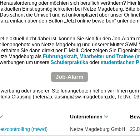
Herausforderung oder möchten sich beruflich verändern? Hier fi
n aktuellen Einstiegsmöglichkeiten bei Netze Magdeburg. Bitte 
 Das schont die Umwelt und ist unkompliziert über unser Online
anz einfach über den Button „Jetzt online bewerben“ unter dem
le aktuell nicht dabei ist, können Sie sich für den Job-Alarm re
tellenangebote von Netze Magdeburg und unserer Mutter SWM M
erhalten Sie dann direkt per E-Mail. Oder zeigen Sie Eigeninit
 Netze Magdeburg als
Führungskraft
,
Mitarbeiter und Trainee (
vbewerbungen um unsere
Schülerpraktika
oder
studentischen P
Job-Alarm
ewerbung oder unseren Stellenangeboten helfen wir Ihnen gern 
lena Clausing (helena.clausing@sw-magdeburg.de, Tel.Nr.: 03
Unternehmen
Bew
etzcontrolling (m/w/d)
Netze Magdeburg GmbH
22.0