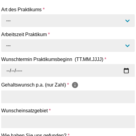
Art des Praktikums
*
---
Arbeitszeit Praktikum
*
---
Wunschtermin Praktikumsbeginn (TT.MM.JJJJ)
*
Gehaltswunsch p.a. (nur Zahl)
*
Wunscheinsatzgebiet
*
Wie haben Sie uns gefunden?
*